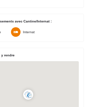
ssements avec Cantine/Internat :
e
Internat
 y rendre