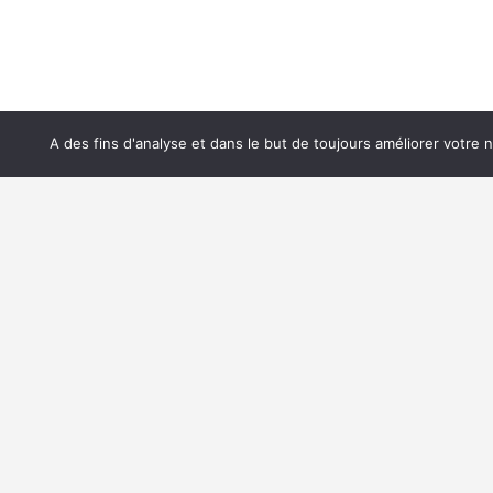
A des fins d'analyse et dans le but de toujours améliorer votre 
Les métiers d
Les formation
Les écoles