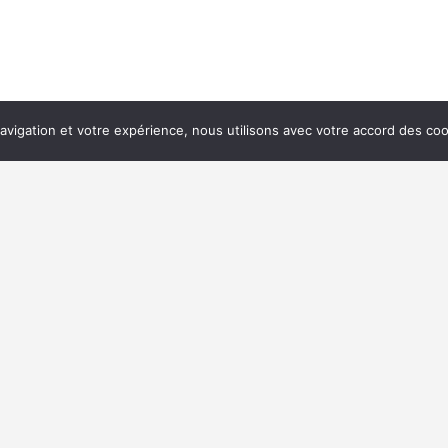
navigation et votre expérience, nous utilisons avec votre accord des coo
es TP
FRTP Grand Est
s
Pôle BTP Espace Européen de l’Entreprise
1a, rue de Dublin