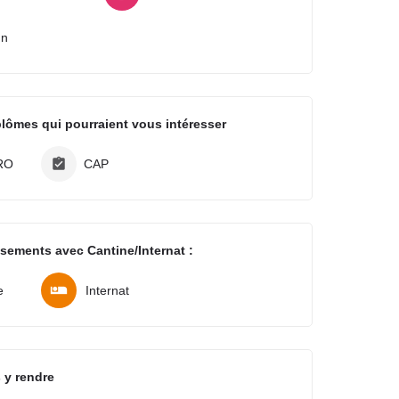
In
plômes qui pourraient vous intéresser
RO
CAP
ssements avec Cantine/Internat :
e
Internat
 y rendre