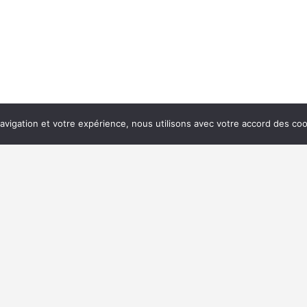
navigation et votre expérience, nous utilisons avec votre accord des coo
es TP
FRTP Grand Est
s
Pôle BTP Espace Européen de l’Entreprise