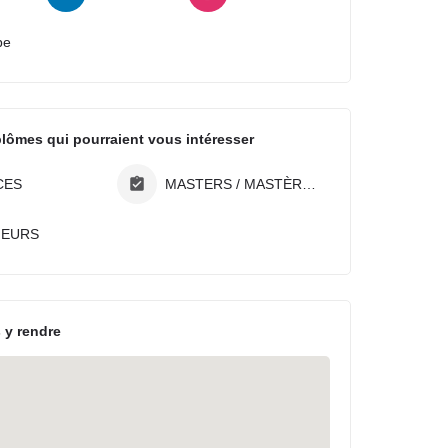
be
plômes qui pourraient vous intéresser
CES
MASTERS / MASTÈRES
IEURS
 y rendre