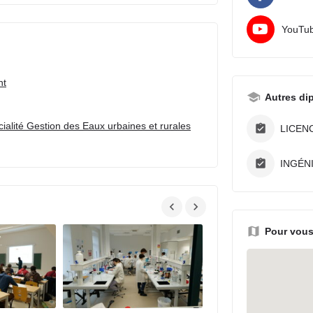
YouTu
nt
Autres di
ialité Gestion des Eaux urbaines et rurales
LICEN
INGÉN
Pour vous