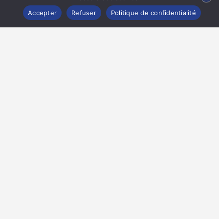
Map view
Accepter
Refuser
Politique de confidentialité
CONTACTER LA