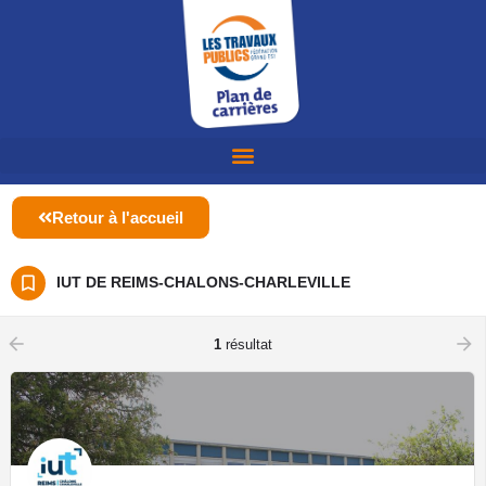
Retour à l'accueil
IUT DE REIMS-CHALONS-CHARLEVILLE
arrow_backward
arrow_forward
1
résultat